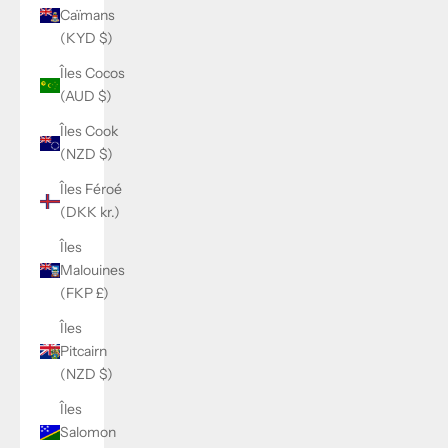
Caïmans
(KYD $)
Îles Cocos
(AUD $)
Îles Cook
(NZD $)
Îles Féroé
(DKK kr.)
Îles
Malouines
(FKP £)
Îles
Pitcairn
(NZD $)
Îles
Salomon