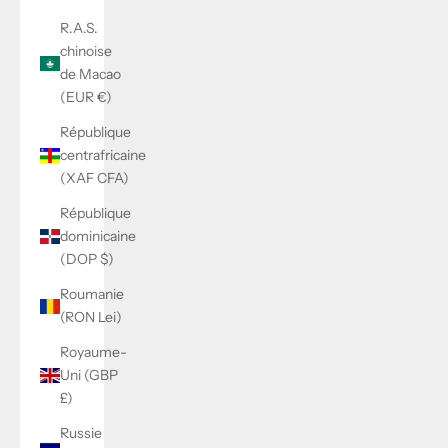
R.A.S.
chinoise
de Macao
(EUR €)
République
centrafricaine
(XAF CFA)
République
dominicaine
(DOP $)
Roumanie
(RON Lei)
Royaume-
Uni (GBP
£)
Russie