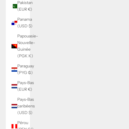
Pakistan
(EUR €)
Panama
(USD $)
Papouasie-
Nouvelle-
Guinée
(PGK K)
Paraguay
(PYG ₲)
Pays-Bas
(EUR €)
Pays-Bas
caribéens
(USD $)
Pérou