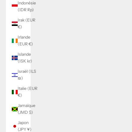
Indonésie
(IDR Rp)
Irak (EUR
€)
Irlande
(EUR €)
Islande
(ISK kr)
Israël (ILS
₪)
Italie (EUR
€)
Jamaïque
(JMD $)
Japon
(JPY ¥)