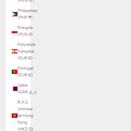
(PEN S/)
Philippines
(PHP ₱)
Pologne
(PLN zł)
Polynésie
française
(EUR €)
Portugal
(EUR €)
Qatar
(QAR ر.ق)
R.A.S.
chinoise
de Hong
Kong
(HKD $)