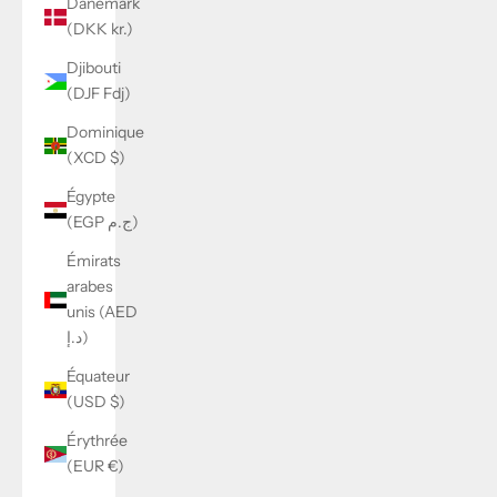
Danemark
(DKK kr.)
Djibouti
(DJF Fdj)
Dominique
(XCD $)
Égypte
(EGP ج.م)
Émirats
arabes
unis (AED
د.إ)
Équateur
(USD $)
Érythrée
(EUR €)