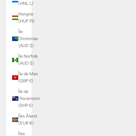
(HNL L)
Hongrie
(HUF Ft)
Île
Christmas
(AUD $)
Île Norfolk
(AUD $)
Île de Man
(GBP £)
Île de
l’Ascension
(SHP £)
Îles Åland
(EUR €)
Îles