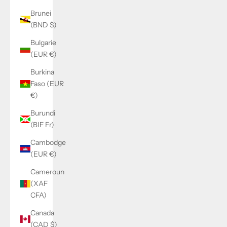
Brunei
(BND $)
Bulgarie
(EUR €)
Burkina
Faso (EUR
€)
Burundi
(BIF Fr)
Cambodge
(EUR €)
Cameroun
(XAF
CFA)
Canada
(CAD $)