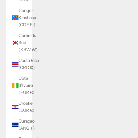
Congo-
Kinshasa
(CDF Fr)
Corée du
Sud
(KRW ₩)
Costa Rica
(CRC ₡)
Côte
d’Ivoire
(EUR €)
Croatie
(EUR €)
Curaçao
(ANG ƒ)