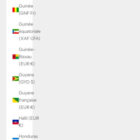
Guinée
(GNF Fr)
Guinée
équatoriale
(XAF CFA)
Guinée-
Bissau
(EUR €)
Guyana
(GYD $)
Guyane
française
(EUR €)
Haïti (EUR
€)
Honduras