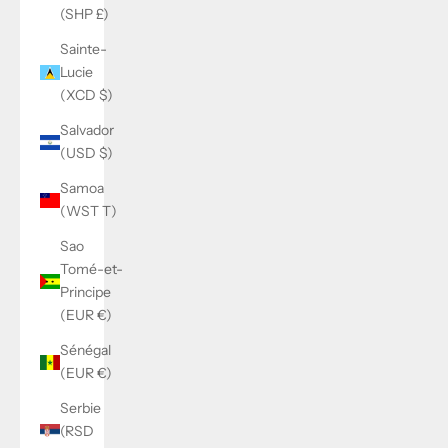
(SHP £)
Sainte-
Lucie
(XCD $)
Salvador
(USD $)
Samoa
(WST T)
Sao
Tomé-et-
Principe
(EUR €)
Sénégal
(EUR €)
Serbie
(RSD