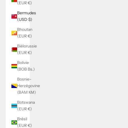
(EUR €)
Bermudes
(USD $)
Bhoutan
(EUR €)
Biélorussie
(EUR €)
Bolivie
(BOB Bs.)
Bosnie-
Herzégovine
(BAM КМ)
Botswana
(EUR €)
Brésil
(EUR €)