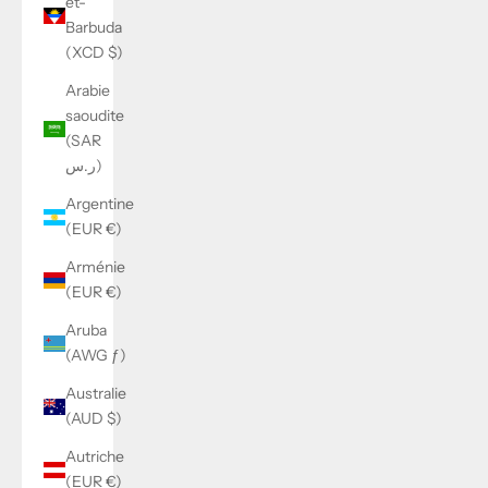
et-
Barbuda
(XCD $)
Arabie
saoudite
(SAR
ر.س)
Argentine
(EUR €)
Arménie
(EUR €)
Aruba
(AWG ƒ)
Australie
(AUD $)
Autriche
(EUR €)